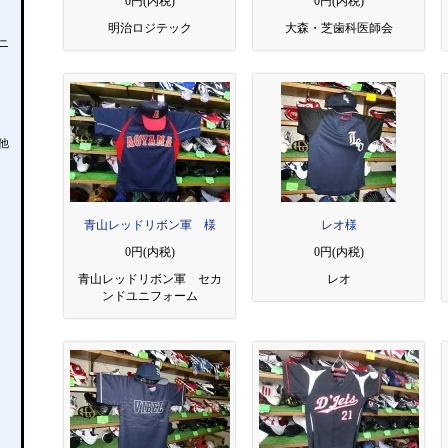
0円(内税)
0円(内税)
明治ロジテック
大森・芝歯科医師会
ニ
他
青山レッドリボン軍 様
レオ様
0円(内税)
0円(内税)
青山レッドリボン軍 セカ
レオ
ンドユニフォーム