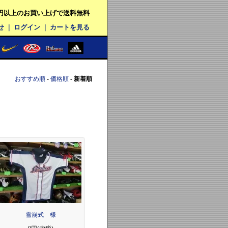
00円以上のお買い上げで送料無料
せ
｜
ログイン
｜
カートを見る
おすすめ順
-
価格順
-
新着順
雪崩式 様