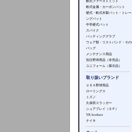
軟式ファーストミット
軟式金属・カーボンバット
硬式・軟式木製バット・トレー
ングバット
中学硬式バット
スパイク
バッティンググラブ
ウェア類・リストバンド・その
バッグ
メンテナンス用品
別注野球用品（非売品）
ユニフォーム（展示品）
取り扱いブランド
ＵＳＡ野球用品
ローリングス
ミズノ
久保田スラッガー
シュアプレイ（ＳＰ）
YK brothers
ナイキ