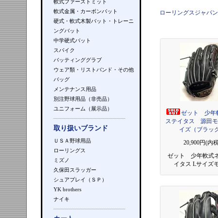
軟式ファーストミット
軟式金属・カーボンバット
ローリングスジャパン
硬式・軟式木製バット・トレーニ
ングバット
中学硬式バット
スパイク
バッティンググラブ
ウェア類・リストバンド・その他
バッグ
メンテナンス用品
別注野球用品（非売品）
ユニフォーム（展示品）
ゼット 少年
ステイタス 源田モ
取り扱いブランド
イズ（ブラッ
ＵＳＡ野球用品
20,900円(内税
ローリングス
ゼット 少年軟式
ミズノ
イタス Lサイズ
久保田スラッガー
シュアプレイ（ＳＰ）
YK brothers
ナイキ