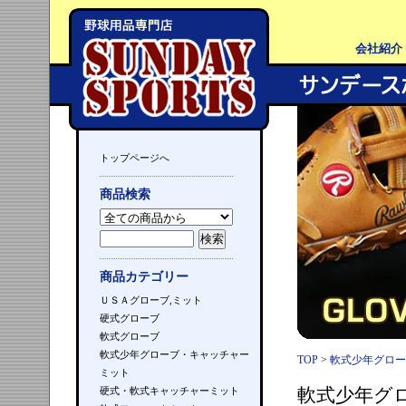
会社紹介
トップページへ
商品検索
商品カテゴリー
ＵＳＡグローブ,ミット
硬式グローブ
軟式グローブ
軟式少年グローブ・キャッチャー
TOP
>
軟式少年グロー
ミット
軟式少年グ
硬式・軟式キャッチャーミット