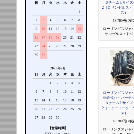
Ｂチーム Lサイズ
日
月
火
水
木
金
土
2（ロサンゼルス・
1
ス）
2
3
4
5
6
7
8
18,700円(内税
ローリングスジャ
9
10
11
12
13
14
15
サンゼルス・ドジ
16
17
18
19
20
21
22
23
24
25
26
27
28
29
30
31
2026年9月
日
月
火
水
木
金
土
1
2
3
4
5
6
7
8
9
10
11
12
ローリングスジャ
年軟式ハイパーテ
13
14
15
16
17
18
19
Ｂチーム Lサイズ
2（ニューヨーク・
20
21
22
23
24
25
26
ス）
27
28
29
30
18,700円(内税
【営業時間】
ローリングスジャ