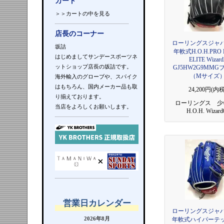
カート
＞＞カートの中を見る
店長のコーナー
ローリングスジャ
坂詰
年軟式H.O.H.PRO 
はじめましてサンデースポーツネ
ELITE Wizard
ットショップ店長の坂詰です。
GJ5HW2G9MM
（Mサイズ
海外輸入のグローブや、スパイク
はもちろん、国内メーカー品も取
24,200円(内税
り揃えております。
ローリングス 少
当店をよろしくお願いします。
H.O.H. Wizard
営業日カレンダー
ローリングスジャ
2026年8月
年軟式ハイパーテ