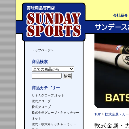
会社紹介
トップページへ
商品検索
商品カテゴリー
ＵＳＡグローブ,ミット
硬式グローブ
軟式グローブ
軟式少年グローブ・キャッチャー
TOP
>
軟式金属・カー
ミット
軟式金属・
硬式・軟式キャッチャーミット