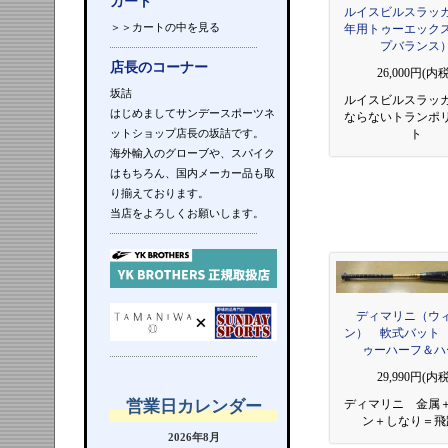
カート
ルイスビルスラッ
＞＞カートの中を見る
年用トゥーエック
プバランス
店長のコーナー
26,000円(内税
坂詰
ルイスビルスラッ
はじめましてサンデースポーツネ
ならないトランポ
ットショップ店長の坂詰です。
ト
海外輸入のグローブや、スパイク
はもちろん、国内メーカー品も取
り揃えております。
当店をよろしくお願いします。
ディマリニ（ウ
ン） 軟式バット
ゥーハーフ＆ハ
29,990円(内税
ディマリニ 金属
営業日カレンダー
ン＋しなり＝飛
2026年8月