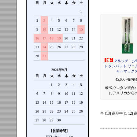
日
月
火
水
木
金
土
1
2
3
4
5
6
7
8
9
10
11
12
13
14
15
16
17
18
19
20
21
22
23
24
25
26
27
28
29
30
31
マルッチ 少
レタンバット ワニ
2026年9月
ャーマック
日
月
火
水
木
金
土
45,000円(内税
1
2
3
4
5
軟式ウレタン複合
にアメリカから
6
7
8
9
10
11
12
13
14
15
16
17
18
19
20
21
22
23
24
25
26
全 [13] 商品中 [1
27
28
29
30
【営業時間】