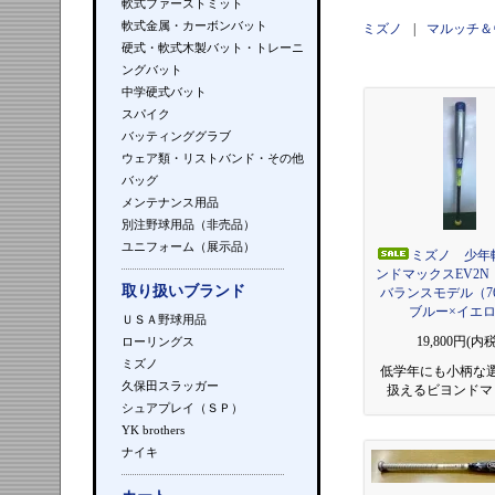
軟式ファーストミット
軟式金属・カーボンバット
ミズノ
|
マルッチ＆
硬式・軟式木製バット・トレーニ
ングバット
中学硬式バット
スパイク
バッティンググラブ
ウェア類・リストバンド・その他
バッグ
メンテナンス用品
別注野球用品（非売品）
ユニフォーム（展示品）
ミズノ 少年
ンドマックスEV2N
取り扱いブランド
バランスモデル（7
ブルー×イエ
ＵＳＡ野球用品
19,800円(内税
ローリングス
ミズノ
低学年にも小柄な
久保田スラッガー
扱えるビヨンドマ
シュアプレイ（ＳＰ）
YK brothers
ナイキ