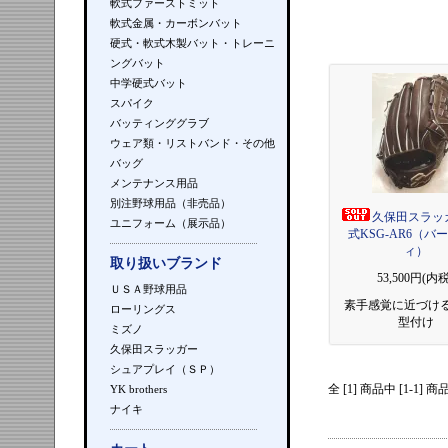
軟式ファーストミット
軟式金属・カーボンバット
硬式・軟式木製バット・トレーニ
ングバット
中学硬式バット
スパイク
バッティンググラブ
ウェア類・リストバンド・その他
バッグ
メンテナンス用品
別注野球用品（非売品）
久保田スラッ
ユニフォーム（展示品）
式KSG-AR6（バ
ィ）
取り扱いブランド
53,500円(内税
ＵＳＡ野球用品
素手感覚に近づけ
ローリングス
型付け
ミズノ
久保田スラッガー
シュアプレイ（ＳＰ）
全 [1] 商品中 [1-1
YK brothers
ナイキ