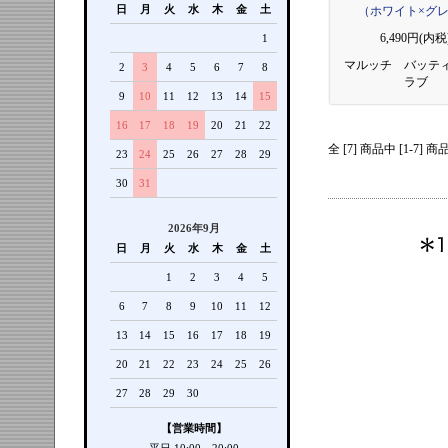
日
月
火
水
木
金
土
（ホワイト×グ
6,490円(内税
1
マルッチ バッテ
2
3
4
5
6
7
8
ラブ
9
10
11
12
13
14
15
16
17
18
19
20
21
22
全 [7] 商品中 [1-7
23
24
25
26
27
28
29
30
31
2026年9月
日
月
火
水
木
金
土
1
2
3
4
5
6
7
8
9
10
11
12
13
14
15
16
17
18
19
20
21
22
23
24
25
26
27
28
29
30
【営業時間】