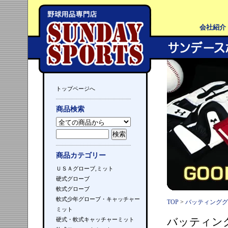
会社紹介
トップページへ
商品検索
商品カテゴリー
ＵＳＡグローブ,ミット
硬式グローブ
軟式グローブ
軟式少年グローブ・キャッチャー
TOP
>
バッティンググ
ミット
バッティン
硬式・軟式キャッチャーミット