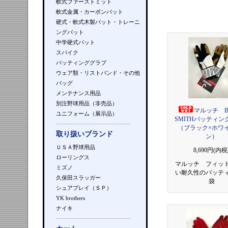
軟式ファーストミット
軟式金属・カーボンバット
硬式・軟式木製バット・トレーニ
ングバット
中学硬式バット
スパイク
バッティンググラブ
ウェア類・リストバンド・その他
バッグ
メンテナンス用品
別注野球用品（非売品）
マルッチ B
ユニフォーム（展示品）
SMITHバッティン
（ブラック×ホワ
取り扱いブランド
ン）
ＵＳＡ野球用品
8,690円(内税
ローリングス
マルッチ フィッ
ミズノ
い耐久性のバッテ
久保田スラッガー
袋
シュアプレイ（ＳＰ）
YK brothers
ナイキ