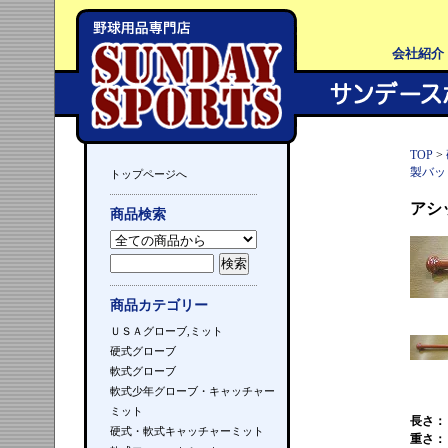
会社紹介
TOP
>
製バッ
トップページへ
アシ
商品検索
商品カテゴリー
ＵＳＡグローブ,ミット
硬式グローブ
軟式グローブ
軟式少年グローブ・キャッチャー
ミット
長さ：
硬式・軟式キャッチャーミット
重さ：