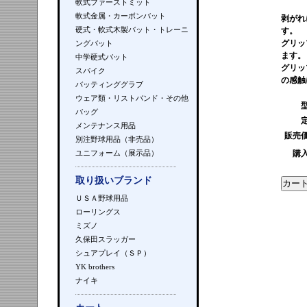
軟式ファーストミット
軟式金属・カーボンバット
剥がれ
硬式・軟式木製バット・トレーニ
す。
グリッ
ングバット
ます。
中学硬式バット
グリッ
スパイク
の感触
バッティンググラブ
ウェア類・リストバンド・その他
バッグ
メンテナンス用品
販売
別注野球用品（非売品）
ユニフォーム（展示品）
購
取り扱いブランド
ＵＳＡ野球用品
ローリングス
ミズノ
久保田スラッガー
シュアプレイ（ＳＰ）
YK brothers
ナイキ