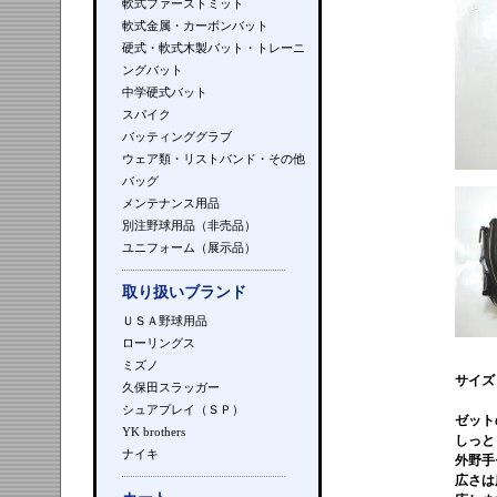
軟式ファーストミット
軟式金属・カーボンバット
硬式・軟式木製バット・トレーニ
ングバット
中学硬式バット
スパイク
バッティンググラブ
ウェア類・リストバンド・その他
バッグ
メンテナンス用品
別注野球用品（非売品）
ユニフォーム（展示品）
取り扱いブランド
ＵＳＡ野球用品
ローリングス
ミズノ
サイズ
久保田スラッガー
シュアプレイ（ＳＰ）
ゼット
YK brothers
しっと
ナイキ
外野手
広さは