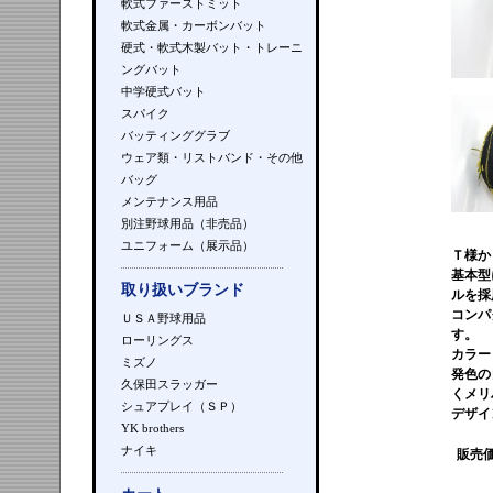
軟式ファーストミット
軟式金属・カーボンバット
硬式・軟式木製バット・トレーニ
ングバット
中学硬式バット
スパイク
バッティンググラブ
ウェア類・リストバンド・その他
バッグ
メンテナンス用品
別注野球用品（非売品）
ユニフォーム（展示品）
Ｔ様か
基本型
取り扱いブランド
ルを採
コンパ
ＵＳＡ野球用品
す。
ローリングス
カラー
ミズノ
発色の
久保田スラッガー
くメリ
シュアプレイ（ＳＰ）
デザイ
YK brothers
ナイキ
販売