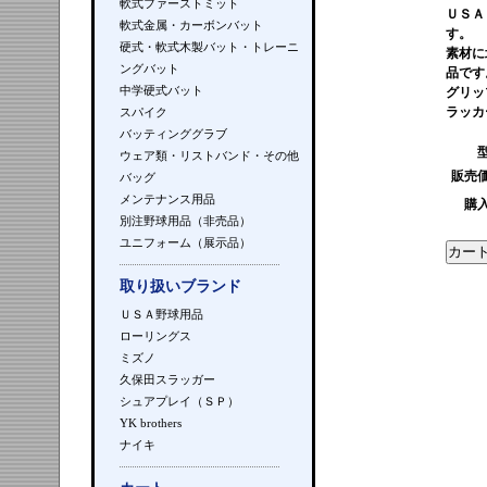
軟式ファーストミット
ＵＳＡ
軟式金属・カーボンバット
す。
硬式・軟式木製バット・トレーニ
素材に
ングバット
品です
中学硬式バット
グリッ
ラッカ
スパイク
バッティンググラブ
ウェア類・リストバンド・その他
販売
バッグ
メンテナンス用品
購
別注野球用品（非売品）
ユニフォーム（展示品）
取り扱いブランド
ＵＳＡ野球用品
ローリングス
ミズノ
久保田スラッガー
シュアプレイ（ＳＰ）
YK brothers
ナイキ