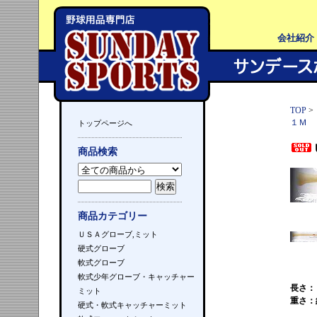
会社紹介
TOP
>
１Ｍ
トップページへ
商品検索
商品カテゴリー
ＵＳＡグローブ,ミット
硬式グローブ
軟式グローブ
軟式少年グローブ・キャッチャー
長さ：
ミット
重さ：
硬式・軟式キャッチャーミット