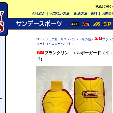
税込10,0
会社紹介
｜
お支払い方法
｜
配送方法・送料
｜
お問合
TOP
>
ウェア類・リストバンド・その他
>
フラン
ガード（イエロー×レッド）
フランクリン エルボーガード（イエ
ド）
ー