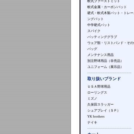
軟式ファーストミット
軟式金属・カーボンバット
硬式・軟式木製バット・トレー
ングバット
中学硬式バット
スパイク
バッティンググラブ
ウェア類・リストバンド・その
バッグ
メンテナンス用品
別注野球用品（非売品）
ユニフォーム（展示品）
取り扱いブランド
ＵＳＡ野球用品
ローリングス
ミズノ
久保田スラッガー
シュアプレイ（ＳＰ）
YK brothers
ナイキ