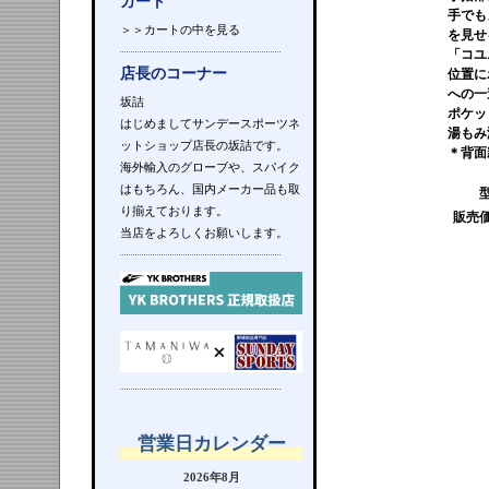
カート
手でも
＞＞カートの中を見る
を見せ
「コユ
店長のコーナー
位置に
への一
坂詰
ポケッ
はじめましてサンデースポーツネ
湯もみ
ットショップ店長の坂詰です。
＊背面
海外輸入のグローブや、スパイク
はもちろん、国内メーカー品も取
り揃えております。
販売
当店をよろしくお願いします。
営業日カレンダー
2026年8月