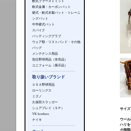
軟式ファーストミット
軟式金属・カーボンバット
硬式・軟式木製バット・トレーニ
ングバット
中学硬式バット
スパイク
バッティンググラブ
ウェア類・リストバンド・その他
バッグ
メンテナンス用品
別注野球用品（非売品）
ユニフォーム（展示品）
取り扱いブランド
ＵＳＡ野球用品
ローリングス
ミズノ
久保田スラッガー
シュアプレイ（ＳＰ）
サイズ
YK brothers
ウール
ナイキ
ハリを
小指部