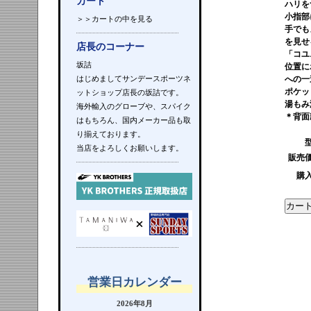
カート
ハリを
小指部
＞＞カートの中を見る
手でも
を見せ
店長のコーナー
「コユ
坂詰
位置に
はじめましてサンデースポーツネ
への一
ポケッ
ットショップ店長の坂詰です。
湯もみ
海外輸入のグローブや、スパイク
＊背面
はもちろん、国内メーカー品も取
り揃えております。
当店をよろしくお願いします。
販売
購
営業日カレンダー
2026年8月