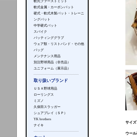
軟式ファーストミット
軟式金属・カーボンバット
硬式・軟式木製バット・トレーニ
ングバット
中学硬式バット
スパイク
バッティンググラブ
ウェア類・リストバンド・その他
バッグ
メンテナンス用品
別注野球用品（非売品）
ユニフォーム（展示品）
取り扱いブランド
ＵＳＡ野球用品
ローリングス
ミズノ
久保田スラッガー
シュアプレイ（ＳＰ）
YK brothers
サイズ
ナイキ
ウール