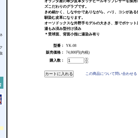
オランダ産の希少皮革ダッチビールキップレザーを採用
ズこだわりのグラブです。
きめ細かく、しなやかでありながら、ハリ、コシがある
馴染む皮革になります。
オーソドックスな外野手モデルの大きさ、形でポケット
湯もみ済み型付け済み
＊受球面、背面小指に湯染み有り
ネ
型番：
YK-08
ク
販売価格：
74,800円(内税)
取
購入数：
この商品について問い合わせる