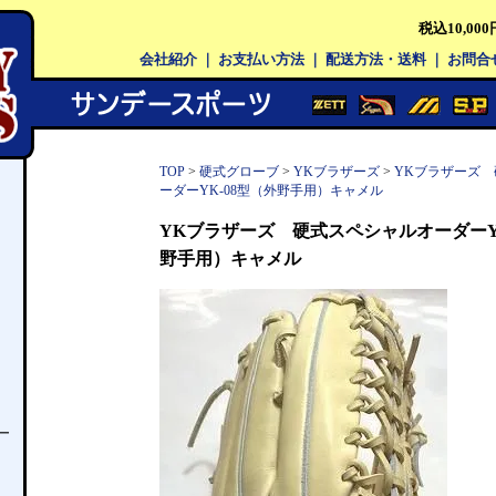
税込10,0
会社紹介
｜
お支払い方法
｜
配送方法・送料
｜
お問合
TOP
>
硬式グローブ
>
YKブラザーズ
>
YKブラザーズ
ーダーYK-08型（外野手用）キャメル
YKブラザーズ 硬式スペシャルオーダーYK
野手用）キャメル
ー