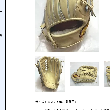
ニ
他
サイズ：３２．５cm（外野手）