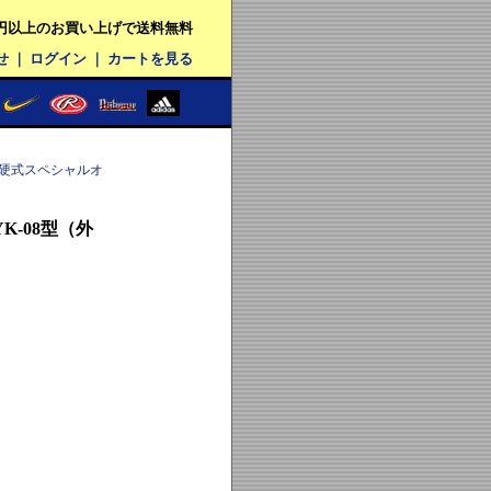
00円以上のお買い上げで送料無料
せ
｜
ログイン
｜
カートを見る
 硬式スペシャルオ
-08型（外