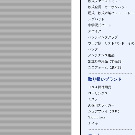
軟式ファーストミット
軟式金属・カーボンバット
硬式・軟式木製バット・トレー
ングバット
中学硬式バット
スパイク
バッティンググラブ
ウェア類・リストバンド・その
バッグ
メンテナンス用品
別注野球用品（非売品）
ユニフォーム（展示品）
取り扱いブランド
ＵＳＡ野球用品
ローリングス
ミズノ
久保田スラッガー
シュアプレイ（ＳＰ）
YK brothers
ナイキ