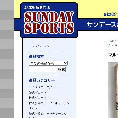
会社紹介
TOP
>
ス
>
マ
トップページへ
マル
商品検索
商品カテゴリー
ＵＳＡグローブ,ミット
硬式グローブ
軟式グローブ
軟式少年グローブ・キャッチャー
ミット
硬式・軟式キャッチャーミット