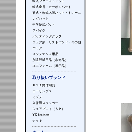
軟式ファーストミット
軟式金属・カーボンバット
硬式・軟式木製バット・トレーニ
ングバット
中学硬式バット
スパイク
バッティンググラブ
ウェア類・リストバンド・その他
バッグ
メンテナンス用品
別注野球用品（非売品）
ユニフォーム（展示品）
取り扱いブランド
ＵＳＡ野球用品
ローリングス
ミズノ
久保田スラッガー
シュアプレイ（ＳＰ）
YK brothers
ナイキ