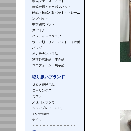
軟式ファーストミット
軟式金属・カーボンバット
硬式・軟式木製バット・トレーニ
ングバット
中学硬式バット
スパイク
バッティンググラブ
ウェア類・リストバンド・その他
バッグ
メンテナンス用品
別注野球用品（非売品）
ユニフォーム（展示品）
取り扱いブランド
ＵＳＡ野球用品
ローリングス
ミズノ
久保田スラッガー
シュアプレイ（ＳＰ）
YK brothers
ナイキ