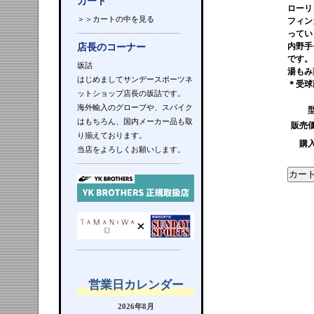
カート
ローリ
＞＞カートの中を見る
フィン
ってい
内野手
店長のコーナー
です。
坂詰
湯もみ
はじめましてサンデースポーツネ
＊受球
ットショップ店長の坂詰です。
海外輸入のグローブや、スパイク
はもちろん、国内メーカー品も取
販売
り揃えております。
購
当店をよろしくお願いします。
営業日カレンダー
2026年8月