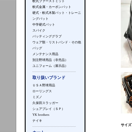
軟式ファーストミット
軟式金属・カーボンバット
硬式・軟式木製バット・トレーニ
ングバット
中学硬式バット
スパイク
バッティンググラブ
ウェア類・リストバンド・その他
バッグ
メンテナンス用品
別注野球用品（非売品）
ユニフォーム（展示品）
取り扱いブランド
ＵＳＡ野球用品
ローリングス
ミズノ
久保田スラッガー
シュアプレイ（ＳＰ）
YK brothers
ナイキ
サイズ