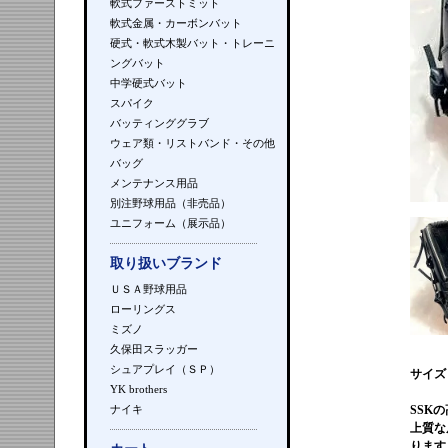
軟式ファーストミット
軟式金属・カーボンバット
硬式・軟式木製バット・トレーニ
ングバット
中学硬式バット
スパイク
バッティンググラブ
ウェア類・リストバンド・その他
バッグ
メンテナンス用品
別注野球用品（非売品）
ユニフォーム（展示品）
取り扱いブランド
ＵＳＡ野球用品
ローリングス
ミズノ
久保田スラッガー
シュアプレイ（ＳＰ）
サイズ
YK brothers
ナイキ
SSK
上質な
ります